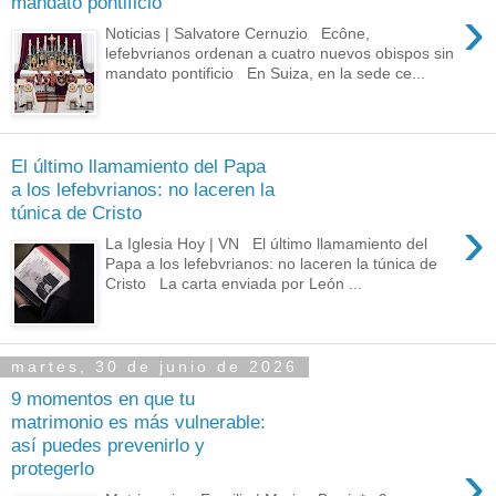
mandato pontificio
›
Noticias | Salvatore Cernuzio Ecône,
lefebvrianos ordenan a cuatro nuevos obispos sin
mandato pontificio En Suiza, en la sede ce...
El último llamamiento del Papa
a los lefebvrianos: no laceren la
túnica de Cristo
›
La Iglesia Hoy | VN El último llamamiento del
Papa a los lefebvrianos: no laceren la túnica de
Cristo La carta enviada por León ...
martes, 30 de junio de 2026
9 momentos en que tu
matrimonio es más vulnerable:
así puedes prevenirlo y
›
protegerlo