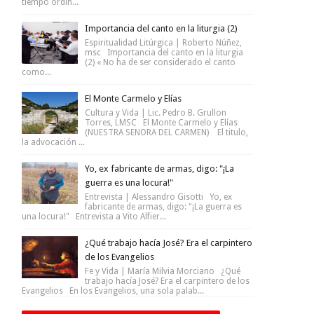
tiempo ordin...
Importancia del canto en la liturgia (2)
Espiritualidad Litúrgica | Roberto Núñez,
msc Importancia del canto en la liturgia
(2) « No ha de ser considerado el canto
como...
El Monte Carmelo y Elías
Cultura y Vida | Lic. Pedro B. Grullon
Torres, LMSC El Monte Carmelo y Elías
(NUESTRA SENORA DEL CARMEN) El titulo,
la advocación ...
Yo, ex fabricante de armas, digo: "¡La
guerra es una locura!"
Entrevista | Alessandro Gisotti Yo, ex
fabricante de armas, digo: "¡La guerra es
una locura!" Entrevista a Vito Alfier...
¿Qué trabajo hacía José? Era el carpintero
de los Evangelios
Fe y Vida | María Milvia Morciano ¿Qué
trabajo hacía José? Era el carpintero de los
Evangelios En los Evangelios, una sola palab...