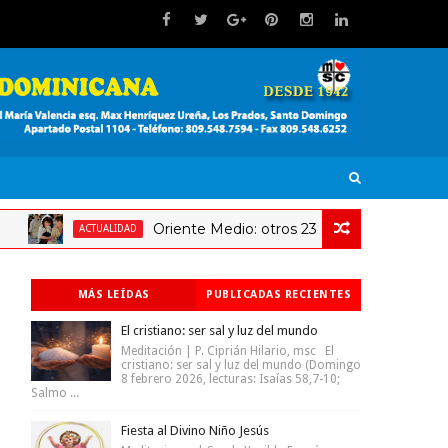
Oriente Medio: otros 23 millones de niños en riesg
ACTUALIDAD
MÁS LEÍDAS
PUBLICADAS RECIENTES
El cristiano: ser sal y luz del mundo
Meditación | P. Ciprián Hilario, msc El
cristiano: ser sal y luz del mundo (Domingo
8 febrero 2026, lecturas: Isaías 58,7-10;
Salmo ...
Fiesta al Divino Niño Jesús