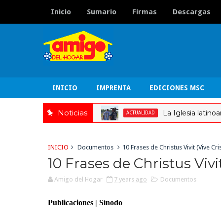
Inicio
Sumario
Firmas
Descargas
INICIO
IMPRENTA
EDICIONES MSC
Noticias
La Iglesia latinoamerican
ACTUALIDAD
INICIO
Documentos
10 Frases de Christus Vivit (Vive Cri
10 Frases de Christus Vivit
Amigo del Hogar
7 years ago
Documentos
Publicaciones | Sínodo