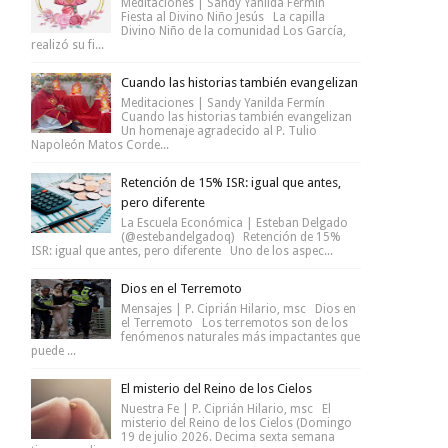
Meditaciones | Sandy Yanilda Fermín
Fiesta al Divino Niño Jesús La capilla
Divino Niño de la comunidad Los García,
realizó su fi...
Cuando las historias también evangelizan
Meditaciones | Sandy Yanilda Fermín
Cuando las historias también evangelizan
Un homenaje agradecido al P. Tulio
Napoleón Matos Corde...
Retención de 15% ISR: igual que antes,
pero diferente
La Escuela Económica | Esteban Delgado
(@estebandelgadoq) Retención de 15%
ISR: igual que antes, pero diferente Uno de los aspec...
Dios en el Terremoto
Mensajes | P. Ciprián Hilario, msc Dios en
el Terremoto Los terremotos son de los
fenómenos naturales más impactantes que
puede ...
El misterio del Reino de los Cielos
Nuestra Fe | P. Ciprián Hilario, msc El
misterio del Reino de los Cielos (Domingo
19 de julio 2026. Decima sexta semana