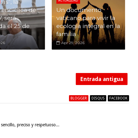
as”, la
ACTUALIDAD
 encíclica de
Un documento
, será
vaticano para vivir la
da el 25 de
ecología integral en la
familia
026
Apr 29, 2026
Entrada antigua
BLOGGER
DISQUS
FACEBOOK
encillo, preciso y respetuoso...