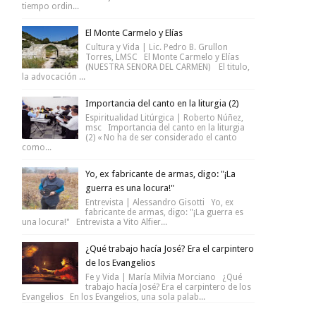
tiempo ordin...
El Monte Carmelo y Elías
Cultura y Vida | Lic. Pedro B. Grullon
Torres, LMSC El Monte Carmelo y Elías
(NUESTRA SENORA DEL CARMEN) El titulo,
la advocación ...
Importancia del canto en la liturgia (2)
Espiritualidad Litúrgica | Roberto Núñez,
msc Importancia del canto en la liturgia
(2) « No ha de ser considerado el canto
como...
Yo, ex fabricante de armas, digo: "¡La
guerra es una locura!"
Entrevista | Alessandro Gisotti Yo, ex
fabricante de armas, digo: "¡La guerra es
una locura!" Entrevista a Vito Alfier...
¿Qué trabajo hacía José? Era el carpintero
de los Evangelios
Fe y Vida | María Milvia Morciano ¿Qué
trabajo hacía José? Era el carpintero de los
Evangelios En los Evangelios, una sola palab...