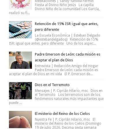
Meditaciones | Sandy Yanilda Fermín
Fiesta al Divino Niño Jesús La capilla
Divino Niño de la comunidad Los García,
realizó su fi...
Retención de 15% ISR: igual que antes,
pero diferente
La Escuela Económica | Esteban Delgado
(@estebandelgadoq) Retención de 15%
ISR: igual que antes, pero diferente Uno de los aspec...
Padre Emerson de León: cada misión es
aceptar el plan de Dios
Entrevista | Redacción Amigo del Hogar
Padre Emerson de León: cada misión es
aceptar el plan de Dios en mi vida El P. Emerson de...
Dios en el Terremoto
Mensajes | P. Ciprián Hilario, msc Dios en
el Terremoto Los terremotos son de los
fenómenos naturales más impactantes que
puede ...
El misterio del Reino de los Cielos
Nuestra Fe | P. Ciprián Hilario, msc El
misterio del Reino de los Cielos (Domingo
19 de julio 2026. Decima sexta semana