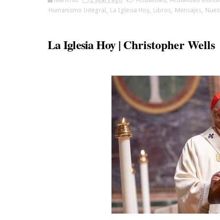
Humanismo Integral
,
La Iglesia Hoy
,
Libros
,
Mensajes
,
Nues
La Iglesia Hoy |
Christopher Wells