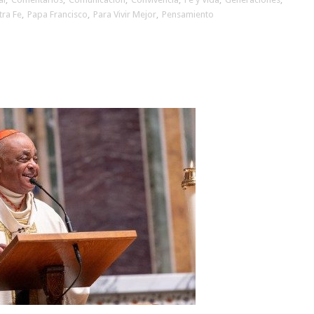
tra Fe
,
Papa Francisco
,
Para Vivir Mejor
,
Pensamiento