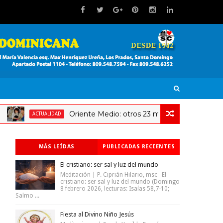
Oriente Medio: otros 23 millones de niños en riesgo 
ACTUALIDAD
MÁS LEÍDAS
PUBLICADAS RECIENTES
El cristiano: ser sal y luz del mundo
Meditación | P. Ciprián Hilario, msc El
cristiano: ser sal y luz del mundo (Domingo
8 febrero 2026, lecturas: Isaías 58,7-10;
Salmo ...
Fiesta al Divino Niño Jesús