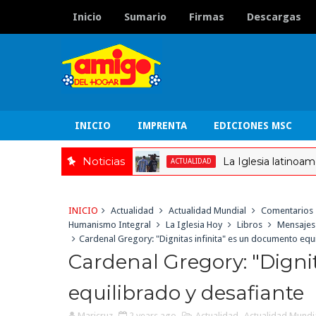
Inicio
Sumario
Firmas
Descargas
INICIO
IMPRENTA
EDICIONES MSC
Noticias
La Iglesia latinoamericana 
ACTUALIDAD
INICIO
Actualidad
Actualidad Mundial
Comentarios
Humanismo Integral
La Iglesia Hoy
Libros
Mensajes
Cardenal Gregory: "Dignitas infinita" es un documento equ
Cardenal Gregory: "Digni
equilibrado y desafiante
Maricruz
2 years ago
Actualidad
,
Actualidad Mundi