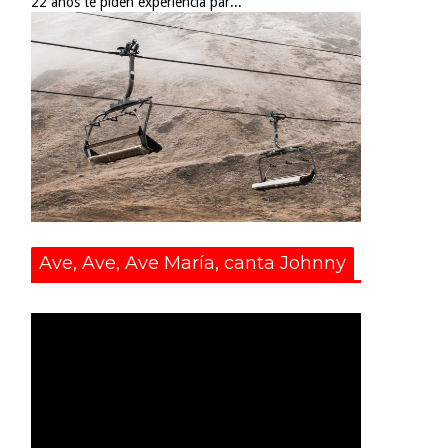
22 años te piden experiencia par...
Ave, Ave, Ave María, canta Johnny