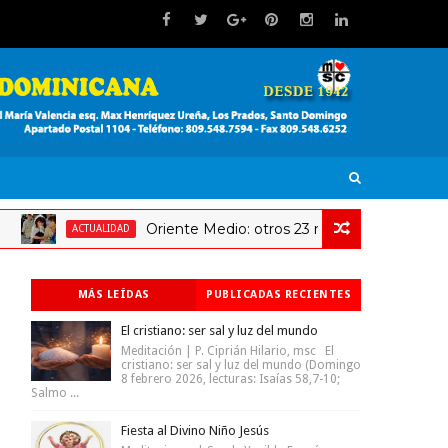
Oriente Medio: otros 23 millones de niños en riesgo a
ACTUALIDAD
MÁS LEÍDAS
PUBLICADAS RECIENTES
El cristiano: ser sal y luz del mundo
Meditación | P. Ciprián Hilario, msc El
cristiano: ser sal y luz del mundo (Domingo
8 febrero 2026, lecturas: Isaías 58,7-10;
Salmo ...
Fiesta al Divino Niño Jesús