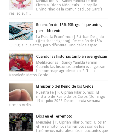
Meditaciones | Sandy Yanilda Fermín
Fiesta al Divino Niño Jesús La capilla
Divino Niño de la comunidad Los García,
realizó su fi...
Retención de 15% ISR: igual que antes,
pero diferente
La Escuela Económica | Esteban Delgado
(@estebandelgadoq) Retención de 15%
ISR: igual que antes, pero diferente Uno de los aspec...
Cuando las historias también evangelizan
Meditaciones | Sandy Yanilda Fermín
Cuando las historias también evangelizan
Un homenaje agradecido al P. Tulio
Napoleón Matos Corde...
El misterio del Reino de los Cielos
Nuestra Fe | P. Ciprián Hilario, msc El
misterio del Reino de los Cielos (Domingo
19 de julio 2026. Decima sexta semana
tiempo ordin...
Dios en el Terremoto
Mensajes | P. Ciprián Hilario, msc Dios en
el Terremoto Los terremotos son de los
fenómenos naturales más impactantes que