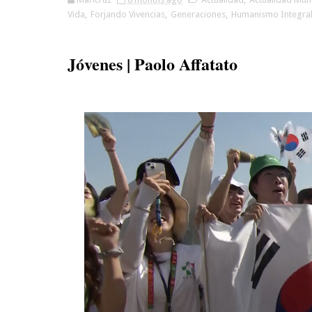
Vida
,
Forjando Vivencias
,
Generaciones
,
Humanismo Integra
Jóvenes | Paolo Affatato