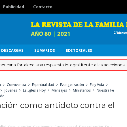
Publicidad
Contacto
DESCARGAS
SUMARIOS
EDITORIALES
ortalece una respuesta integral frente a las adicciones
n
Convivencia
Espiritualidad
Evangelización
Fe y Vida
Jóvenes
La Iglesia Hoy
Mensajes
Ministerios
Nuestra Fe
edo
ación como antídoto contra el
dial
,
Comunicación
,
Convivencia
,
Espiritualidad
,
Evangelización
,
Fe y