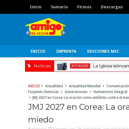
Inicio
Sumario
Firmas
Descargas
INICIO
IMPRENTA
EDICIONES MSC
Noticias
La Iglesia latinoamericana f
ACTUALIDAD
INICIO
Actualidad
Actualidad Mundial
Comunicació
Forjando Vivencias
Generaciones
Humanismo Integral
JMJ 2027 en Corea: La oración como antídoto contra el mi
JMJ 2027 en Corea: La or
miedo
Maricruz
8 months ago
Actualidad
,
Actualidad Mun