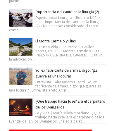
puede ...
Importancia del canto en la liturgia (2)
Espiritualidad Litúrgica | Roberto Núñez,
msc Importancia del canto en la liturgia
(2) « No ha de ser considerado el canto
como...
El Monte Carmelo y Elías
Cultura y Vida | Lic. Pedro B. Grullon
Torres, LMSC El Monte Carmelo y Elías
(NUESTRA SENORA DEL CARMEN) El titulo,
la advocación ...
Yo, ex fabricante de armas, digo: "¡La
guerra es una locura!"
Entrevista | Alessandro Gisotti Yo, ex
fabricante de armas, digo: "¡La guerra es
una locura!" Entrevista a Vito Alfier...
¿Qué trabajo hacía José? Era el carpintero
de los Evangelios
Fe y Vida | María Milvia Morciano ¿Qué
trabajo hacía José? Era el carpintero de los
Evangelios En los Evangelios, una sola palab...