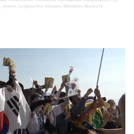
l
,
Jóvenes
,
La Iglesia Hoy
,
Mensajes
,
Ministerios
,
Nuestra Fe