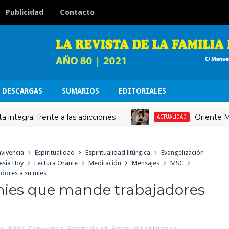
Publicidad
Contacto
DESCARGAS
SUMARIOS
EDITORIALES
al frente a las adicciones
Oriente Medio: ot
ACTUALIDAD
vivencia
Espiritualidad
Espiritualidad litúrgica
Evangelización
lesia Hoy
Lectura Orante
Meditación
Mensajes
MSC
adores a su mies
mies que mande trabajadores
os
,
Biblia
,
Convivencia
,
Espiritualidad
,
Espiritualidad litúrgica
,