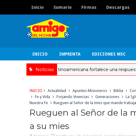
Inicio
Sumario
Firmas
Descargas
INICIO
IMPRENTA
EDICIONES MSC
Noticias
La Iglesia latinoamericana fortalece una respuesta integr
TUALIDAD
INICIO
Actualidad
Apuntes Misioneros
Biblia
Con
Fe y Vida
Forjando Vivencias
Generaciones
La Ig
Nuestra Fe
Rueguen al Señor de la mies que mande trabaj
Rueguen al Señor de la 
a su mies
Maricruz
month ago
Actualidad
,
Apuntes Misioner