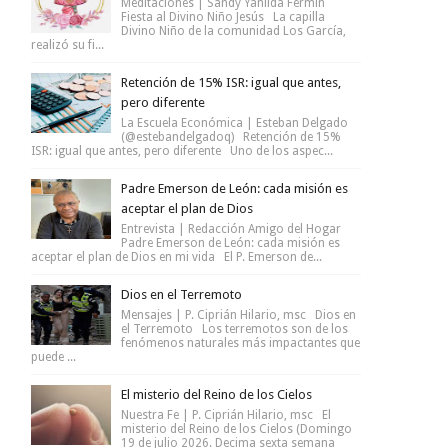
Meditaciones | Sandy Yanilda Fermín
Fiesta al Divino Niño Jesús La capilla
Divino Niño de la comunidad Los García,
realizó su fi...
Retención de 15% ISR: igual que antes,
pero diferente
La Escuela Económica | Esteban Delgado
(@estebandelgadoq) Retención de 15%
ISR: igual que antes, pero diferente Uno de los aspec...
Padre Emerson de León: cada misión es
aceptar el plan de Dios
Entrevista | Redacción Amigo del Hogar
Padre Emerson de León: cada misión es
aceptar el plan de Dios en mi vida El P. Emerson de...
Dios en el Terremoto
Mensajes | P. Ciprián Hilario, msc Dios en
el Terremoto Los terremotos son de los
fenómenos naturales más impactantes que
puede ...
El misterio del Reino de los Cielos
Nuestra Fe | P. Ciprián Hilario, msc El
misterio del Reino de los Cielos (Domingo
19 de julio 2026. Decima sexta semana