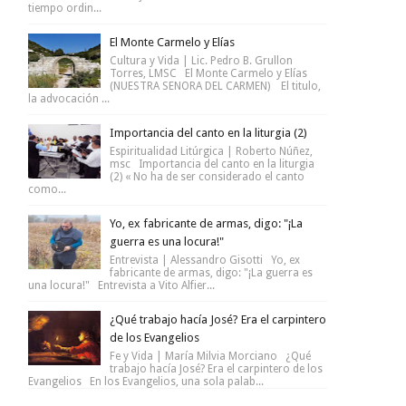
tiempo ordin...
El Monte Carmelo y Elías
Cultura y Vida | Lic. Pedro B. Grullon
Torres, LMSC El Monte Carmelo y Elías
(NUESTRA SENORA DEL CARMEN) El titulo,
la advocación ...
Importancia del canto en la liturgia (2)
Espiritualidad Litúrgica | Roberto Núñez,
msc Importancia del canto en la liturgia
(2) « No ha de ser considerado el canto
como...
Yo, ex fabricante de armas, digo: "¡La
guerra es una locura!"
Entrevista | Alessandro Gisotti Yo, ex
fabricante de armas, digo: "¡La guerra es
una locura!" Entrevista a Vito Alfier...
¿Qué trabajo hacía José? Era el carpintero
de los Evangelios
Fe y Vida | María Milvia Morciano ¿Qué
trabajo hacía José? Era el carpintero de los
Evangelios En los Evangelios, una sola palab...