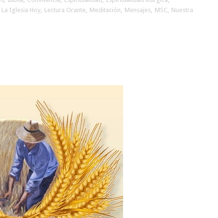
,
La Iglesia Hoy
,
Lectura Orante
,
Meditación
,
Mensajes
,
MSC
,
Nuestra