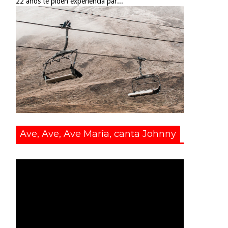
22 años te piden experiencia par...
Ave, Ave, Ave María, canta Johnny