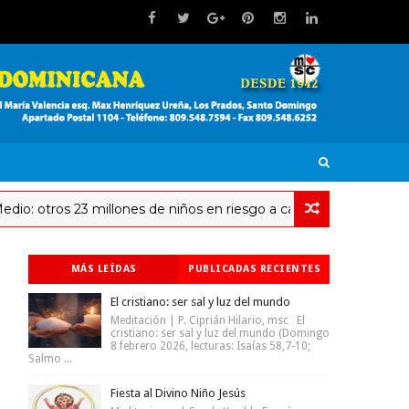
ros 23 millones de niños en riesgo a causa de la guerra
MÁS LEÍDAS
PUBLICADAS RECIENTES
El cristiano: ser sal y luz del mundo
Meditación | P. Ciprián Hilario, msc El
cristiano: ser sal y luz del mundo (Domingo
8 febrero 2026, lecturas: Isaías 58,7-10;
Salmo ...
Fiesta al Divino Niño Jesús