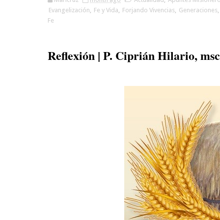
Evangelización
,
Fe y Vida
,
Forjando Vivencias
,
Generaciones
Fe
Reflexión | P. Ciprián Hilario, msc