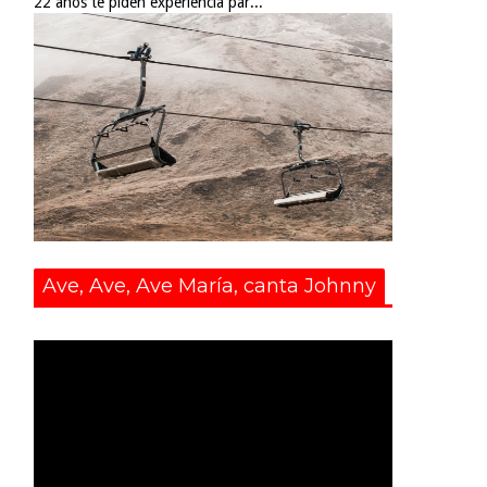
22 años te piden experiencia par...
Ave, Ave, Ave María, canta Johnny