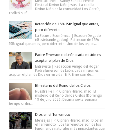
Meditaciones | Sandy Yanilda Fermín
Fiesta al Divino Niño Jesús La capilla
Divino Niño de la comunidad Los García,
realizó su fi...
Retención de 15% ISR: igual que antes,
pero diferente
La Escuela Económica | Esteban Delgado
(@estebandelgadoq) Retención de 15%
ISR: igual que antes, pero diferente Uno de los aspec...
Padre Emerson de León: cada misión es
aceptar el plan de Dios
Entrevista | Redacción Amigo del Hogar
Padre Emerson de León: cada misión es
aceptar el plan de Dios en mi vida El P. Emerson de...
El misterio del Reino de los Cielos
Nuestra Fe | P. Ciprián Hilario, msc El
misterio del Reino de los Cielos (Domingo
19 de julio 2026. Decima sexta semana
tiempo ordin...
Dios en el Terremoto
Mensajes | P. Ciprián Hilario, msc Dios en
el Terremoto Los terremotos son de los
fenómenos naturales más impactantes que