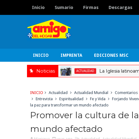
Inicio
Sumario
Firmas
Descargas
INICIO
IMPRENTA
EDICIONES MSC
Noticias
La Iglesia latinoamericana
ACTUALIDAD
INICIO
Actualidad
Actualidad Mundial
Comentarios
Entrevista
Espiritualidad
Fe y Vida
Forjando Viven
la paz para transformar un mundo afectado
Promover la cultura de l
mundo afectado
Maricruz
year ago
Actualidad
,
Actualidad Mundial
,