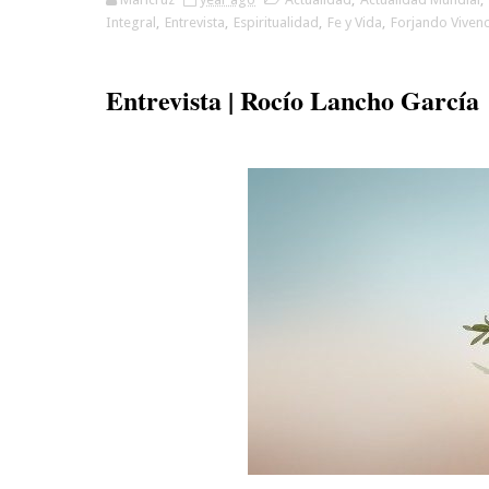
Integral
,
Entrevista
,
Espiritualidad
,
Fe y Vida
,
Forjando Vivenc
Entrevista | Rocío Lancho García