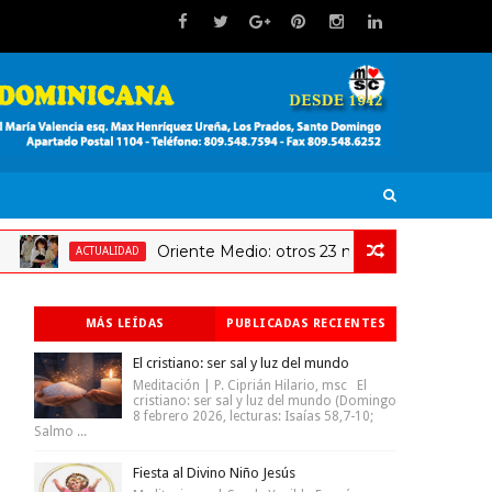
Oriente Medio: otros 23 millones de niños en riesgo
ACTUALIDAD
MÁS LEÍDAS
PUBLICADAS RECIENTES
El cristiano: ser sal y luz del mundo
Meditación | P. Ciprián Hilario, msc El
cristiano: ser sal y luz del mundo (Domingo
8 febrero 2026, lecturas: Isaías 58,7-10;
Salmo ...
Fiesta al Divino Niño Jesús