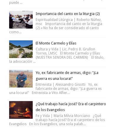
puede ...
Importancia del canto en la liturgia (2)
Espiritualidad Litúrgica | Roberto Núñez,
msc Importancia del canto en la liturgia
(2) « No ha de ser considerado el canto
como...
El Monte Carmelo y Elías
Cultura y Vida | Lic. Pedro B. Grullon
Torres, LMSC El Monte Carmelo y Elías
(NUESTRA SENORA DEL CARMEN) El titulo,
la advocación ...
Yo, ex fabricante de armas, digo: "¡La
guerra es una locura!"
Entrevista | Alessandro Gisotti Yo, ex
fabricante de armas, digo: "¡La guerra es
una locura!" Entrevista a Vito Alfier...
¿Qué trabajo hacía José? Era el carpintero
de los Evangelios
Fe y Vida | María Milvia Morciano ¿Qué
trabajo hacía José? Era el carpintero de los
Evangelios En los Evangelios, una sola palab...