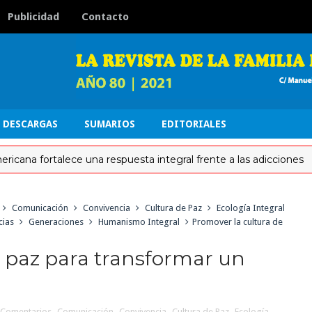
Publicidad
Contacto
DESCARGAS
SUMARIOS
EDITORIALES
 fortalece una respuesta integral frente a las adicciones
Comunicación
Convivencia
Cultura de Paz
Ecología Integral
cias
Generaciones
Humanismo Integral
Promover la cultura de
a paz para transformar un
Comentarios
,
Comunicación
,
Convivencia
,
Cultura de Paz
,
Ecología