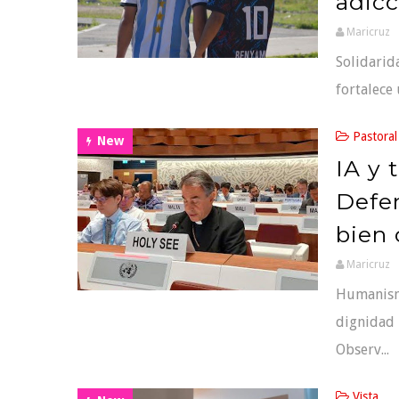
adicc
Maricruz
Solidarid
fortalece 
Pastoral
New
IA y 
Defen
bien
Maricruz
Humanismo
dignidad 
Observ...
Vista