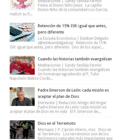
Meditaciones | Sandy Yanilda Fermín
Fiesta al Divino Niño Jesús La capilla
Divino Niño de la comunidad Los García,
realizó su fi...
Retención de 15% ISR: igual que antes,
pero diferente
La Escuela Económica | Esteban Delgado
(@estebandelgadoq) Retención de 15%
ISR: igual que antes, pero diferente Uno de los aspec...
Cuando las historias también evangelizan
Meditaciones | Sandy Yanilda Fermín
Cuando las historias también evangelizan
Un homenaje agradecido al P. Tulio
Napoleón Matos Corde...
Padre Emerson de León: cada misión es
aceptar el plan de Dios
Entrevista | Redacción Amigo del Hogar
Padre Emerson de León: cada misión es
aceptar el plan de Dios en mi vida El P. Emerson de...
Dios en el Terremoto
Mensajes | P. Ciprián Hilario, msc Dios en
el Terremoto Los terremotos son de los
fenómenos naturales más impactantes que