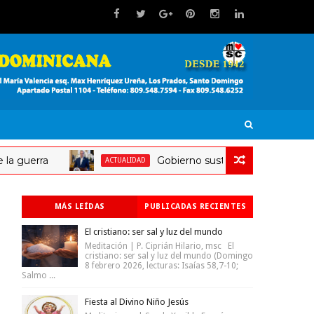
rra
Gobierno sustituyó anticipo por un mal 
ACTUALIDAD
MÁS LEÍDAS
PUBLICADAS RECIENTES
El cristiano: ser sal y luz del mundo
Meditación | P. Ciprián Hilario, msc El
cristiano: ser sal y luz del mundo (Domingo
8 febrero 2026, lecturas: Isaías 58,7-10;
Salmo ...
Fiesta al Divino Niño Jesús