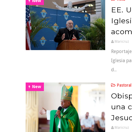
New
EE. U
Igles
acom
Maricruz
Reportaje
Iglesia p
d...
Pastoral
New
Obisp
una c
Jesuc
Maricruz