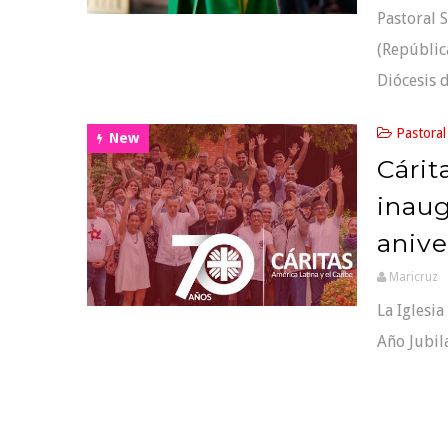
Pastoral 
(Repúblic
Diócesis de
Pastoral
New
Cárit
inaug
anive
Maricruz
La Iglesi
Año Jubil