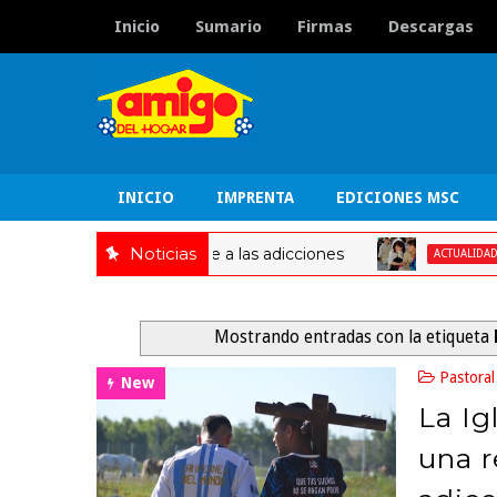
Inicio
Sumario
Firmas
Descargas
INICIO
IMPRENTA
EDICIONES MSC
Noticias
uesta integral frente a las adicciones
Orien
ACTUALIDAD
Mostrando entradas con la etiqueta
Pastoral
New
La Ig
una r